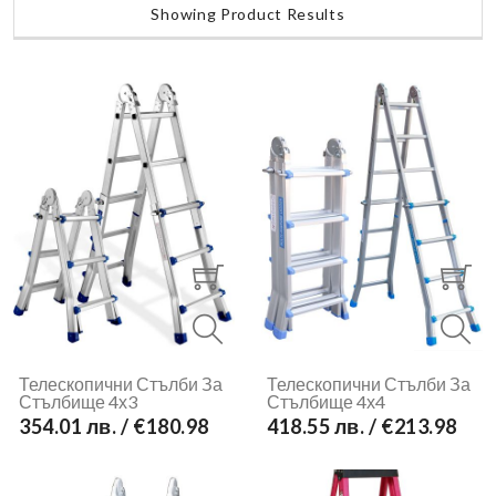
Showing Product Results
Телескопични Стълби За
Телескопични Стълби За
Стълбище 4х3
Стълбище 4х4
354.01 лв. / €180.98
418.55 лв. / €213.98