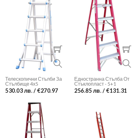
Телескопични Стълби За
Едностранна Стълба От
Стълбище 4х5
Стъклопласт - 5+1
530.03 лв. / €270.97
256.85 лв. / €131.31