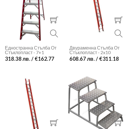
Едностранна Стълба От
Двураменна Стълба От
Стъклопласт - 7+1
Стъклопласт - 2x10
318.38 лв. / €162.77
608.67 лв. / €311.18