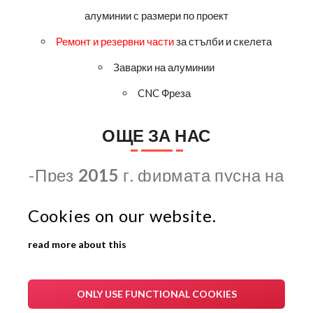
алуминии с размери по проект
Ремонт и резервни части
за стълби и скелета
Заварки на алуминии
CNC Фреза
ОЩЕ ЗА НАС
-През
2015
г. фирмата пусна на
пазара първите модели домакински
алуминиеви стлъби
Cookies on our website.
-През
2016
г. започнахме първото
read more about this
производство на професонални
трираменни алуминиеви стълби и
мултифункционални алуминиеви
ONLY USE FUNCTIONAL COOKIES
стълби.