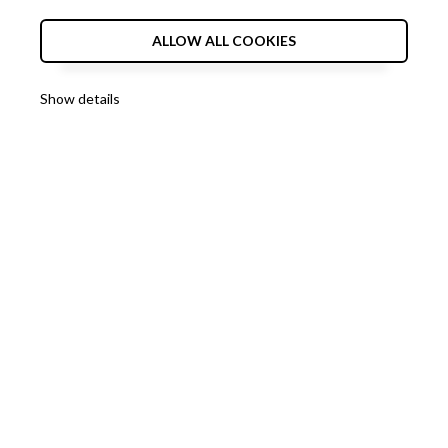
-През
2017
г. пуснахме на пазара
ALLOW ALL COOKIES
малки модели алуминиви скелета с
работна височина до 4.5м.
Show details
-Началото на
2018
стартира
производството на модулни
0
алуминиеви скелета с работна
височина до 14м.
-В периода от
2018-2021
г.
Разработихме различни видове
специализирани стълби: стълби от
стъклопласт, градински стълби,
складови стълби и платформи
-През
2022
г. Отворихме Нова
Фабрика за Алуминиеви стълби в
северна България