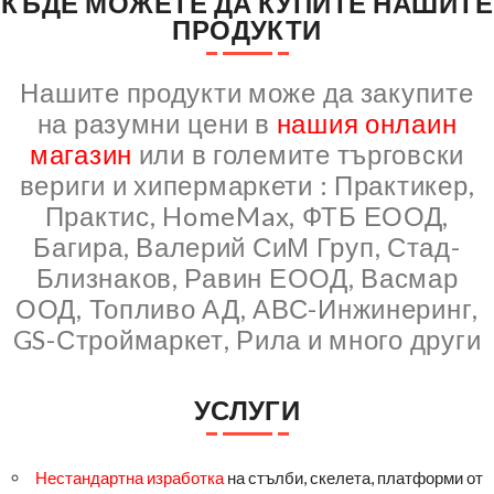
КЪДЕ МОЖЕТЕ ДА КУПИТЕ НАШИТЕ
ПРОДУКТИ
Нашите продукти може да закупите
на разумни цени в
нашия онлаин
магазин
или в големите търговски
вериги и хипермаркети : Практикер,
Практис, HomeMax, ФТБ ЕООД,
Багира, Валерий СиМ Груп, Стад-
Близнаков, Равин ЕООД, Васмар
ООД, Топливо АД, АВС-Инжинеринг,
GS-Строймаркет, Рила и много други
УСЛУГИ
Нестандартна изработка
на стълби, скелета, платформи от