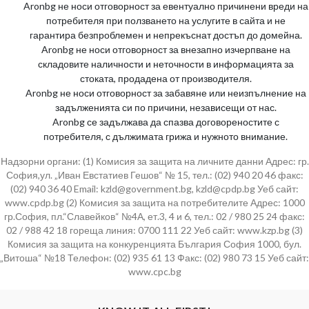
Aronbg не носи отговорност за евентуално причинени вреди на
потребителя при ползването на услугите в сайта и не
гарантира безпроблемен и непрекъснат достъп до домейна.
Aronbg не носи отговорност за внезапно изчерпване на
складовите наличности и неточности в информацията за
стоката, продадена от производителя.
Aronbg не носи отговорност за забавяне или неизпълнение на
задълженията си по причини, независещи от нас.
Aronbg се задължава да спазва договореностите с
потребителя, с дължимата грижа и нужното внимание.
Надзорни органи: (1) Комисия за защита на личните данни Адрес: гр.
София,ул. „Иван Евстатиев Гешов“ № 15, тел.: (02) 940 20 46 факс:
(02) 940 36 40 Email: kzld@government.bg, kzld@cpdp.bg Уеб сайт:
www.cpdp.bg (2) Комисия за защита на потребителите Адрес: 1000
гр.София, пл.“Славейков“ №4А, ет.3, 4 и 6, тел.: 02 / 980 25 24 факс:
02 / 988 42 18 гореща линия: 0700 111 22 Уеб сайт: www.kzp.bg (3)
Комисия за защита на конкуренцията България София 1000, бул.
„Витоша“ №18 Телефон: (02) 935 61 13 Факс: (02) 980 73 15 Уеб сайт:
www.cpc.bg