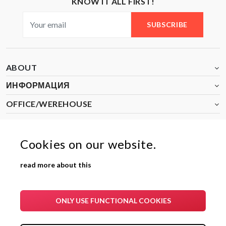
KNOW IT ALL FIRST!
SUBSCRIBE
ABOUT
ИНФОРМАЦИЯ
OFFICE/WEREHOUSE
Cookies on our website.
2024-25 Aron Bulgaria
read more about this
ONLY USE FUNCTIONAL COOKIES