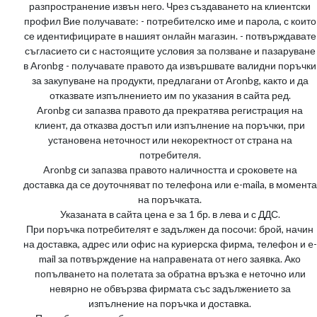
разпространение извън него. Чрез създаването на клиентски
профил Вие получавате: - потребителско име и парола, с които
се идентифициратe в нашият онлайн магазин. - потвърждавате
съгласието си с настоящите условия за ползване и пазаруване
в Aronbg - получавате правото да извършвате валидни поръчки
за закупуване на продукти, предлагани от Aronbg, както и да
отказвате изпълнението им по указания в сайта ред.
Aronbg си запазва правото да прекратява регистрация на
клиент, да отказва достъп или изпълнение на поръчки, при
установена неточност или некоректност от страна на
потребителя.
Aronbg си запазва правото наличността и сроковете на
доставка да се доуточняват по телефона или e-maila, в момента
на поръчката.
Указаната в сайта цена е за 1 бр. в лева и с ДДС.
При поръчка потребителят e задължен да посочи: брой, начин
на доставка, адрес или офис на куриерска фирма, телефон и e-
mail за потвърждение на направената от него заявка. Ако
попълването на полетата за обратна връзка e неточно или
невярно не обвързва фирмата със задължението за
изпълнение на поръчка и доставка.