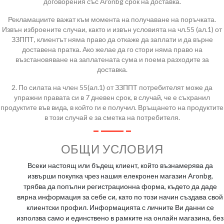
договорения със Aronbg срок на доставка.
Рекламациите важат към момента на получаване на поръчката.
Извън изброените случаи, както и извън условията на чл.55 (ал.1) от
ЗЗППТ, клиентът няма право да откаже да заплати и да върне
доставена пратка. Ако желае да го стори няма право на
възстановяване на заплатената сума и поема разходите за
доставка.
2. По силата на член 55(ал.1) от ЗЗППТ потребителят може да
упражни правата си в 7 дневен срок, в случай, че е съхранил
продуктите във вида, в който ги е получил. Връщането на продуктите
в този случай е за сметка на потребителя.
ОБЩИ УСЛОВИЯ
Всеки настоящ или бъдещ клиент, който възнамерява да
извърши покупка чрез нашия елекронен магазин Aronbg,
трябва да попълни регистрационна форма, където да даде
вярна информация за себе си, като по този начин създава свой
клиентски профил. Информацията с личните Ви данни се
използва само и единствено в рамките на онлайн магазина, без