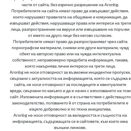
части от сайта, без изрично разрешение на Aronbg.
Потребителите на сайта нямат право да извършват действия,
които нарушават правилата на общуване и комуникация, да
извършват действия, нарушаващи права или интереси на трети
лица, разпространение на вируси или извършване на поръчки
от името на друго лице без негово съгласие.
Потребителите нямат право да разпространяват чрез сайта
порнографски материали, снимки или други материали, чужд
обект на авторско право или на чужда интелектуална
собственост, неправомерно придобита информация, такава,
която накърнява лични интереси на трети лица.
Aronbg не носи отговорност за възможни инцидентни пропуски,
свързани с актуалността на информацията, която се съдържа в
сайта, не носи отговорност за последиците и евентуалните
вреди, свързани по какъвто и да е начин с използването на този
сайт. Изложената информация е в съответствие с действащото
законодателство, ползването й от страна на потребителите е
изцяло доброволно и по тяхна инициатива.
Aronbg не носи отговорност за валидността и същността на
информацията, съдържащата се в сайтовете, към които има
външни линкове.