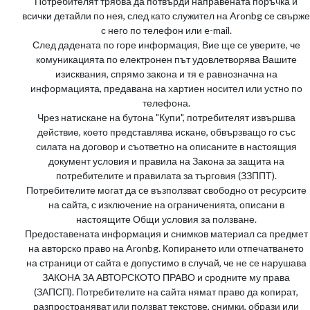
Потребителят трябва да потвърди направената поръчка и
всички детайли по нея, след като служител на Aronbg се свърже
с него по телефон или e-mail.
След дадената по горе информация, Вие ще се уверите, че
комуникацията по електронен път удовлетворява Вашите
изисквания, спрямо закона и тя e равнозначна на
информацията, предавана на хартиен носител или устно по
телефона.
Чрез натискане на бутона "Купи", потребителят извършва
действие, което представлява искане, обвързващо го със
силата на договор и съответно на описаните в настоящия
документ условия и правила на Закона за защита на
потребителите и правилата за търговия (ЗЗППТ).
Потребителите могат да се възползват свободно от ресурсите
на сайта, с изключение на ограниченията, описани в
настоящите Общи условия за ползване.
Предоставената информация и снимков материал са предмет
на авторско право на Aronbg. Копирането или отпечатването
на страници от сайта е допустимо в случай, че не се нарушава
ЗАКОНА ЗА АВТОРСКОТО ПРАВО и сродните му права
(ЗАПСП). Потребителите на сайта нямат право да копират,
разпространяват или ползват текстове, снимки, образи или