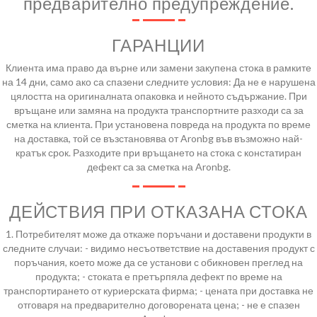
предварително предупреждение.
ГАРАНЦИИ
Клиента има право да върне или замени закупена стока в рамките
на 14 дни, само ако са спазени следните условия: Да не е нарушена
цялостта на оригиналната опаковка и нейното съдържание. При
връщане или замяна на продуктa транспортните разходи са за
сметка на клиента. При установена повреда на продуктa по време
на доставка, той се възстановява от Aronbg във възможно най-
кратък срок. Разходите при връщането на стока с констатиран
дефект са за сметка на Aronbg.
ДЕЙСТВИЯ ПРИ ОТКАЗАНА СТОКА
1. Потребителят може да откаже поръчани и доставени продукти в
следните случаи: - видимо несъответствие на доставения продукт с
поръчания, което може да се установи с обикновен преглед на
продукта; - стоката е претърпяла дефект по време на
транспортирането от куриерската фирма; - цената при доставка не
отговаря на предварително договорената цена; - не е спазен