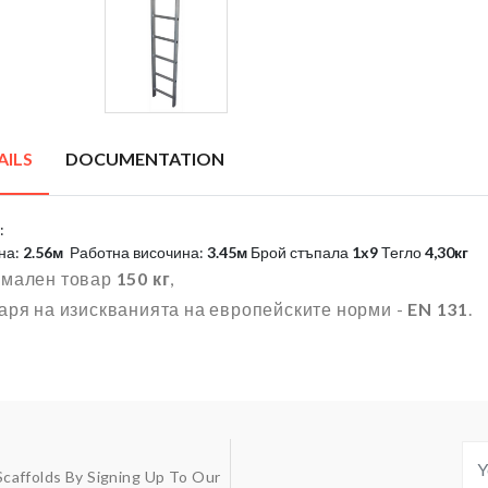
AILS
DOCUMENTATION
:
на:
2.56м
Работна височина:
3.45м
Брой стъпала
1x9
Тегло
4,30кг
мален товар
150 кг
,
аря на изискванията на европейските норми -
EN 131
.
Scaffolds By Signing Up To Our