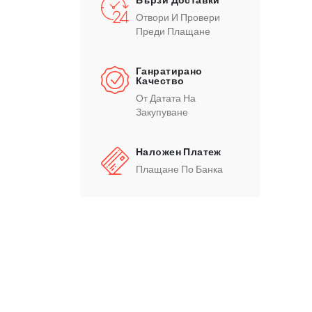
Отвори И Провери
Преди Плащане
Ганратирано
Качество
От Датата На
Закупуване
Налoжен Платеж
Плащане По Банка