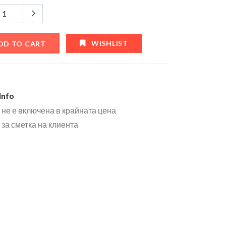
WISHLIST
DD TO CART
Info
 не е включена в крайната цена
 за сметка на клиента